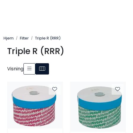
Skip to main content
Arbeidsplassen
Hjem
Filter
Triple R (RRR)
Batteri / Booster / Lader
Triple R (RRR)
Bekledning / Hansker / Vern
Visning
Filter
Kjemi
OUTLET