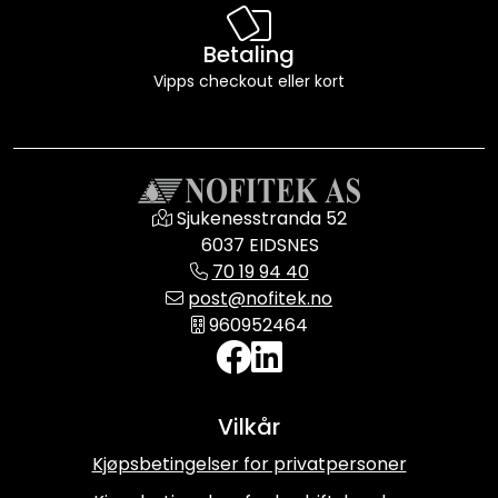
Betaling
Vipps checkout eller kort
Sjukenesstranda 52
6037 EIDSNES
70 19 94 40
post@nofitek.no
960952464
Vilkår
Kjøpsbetingelser for privatpersoner