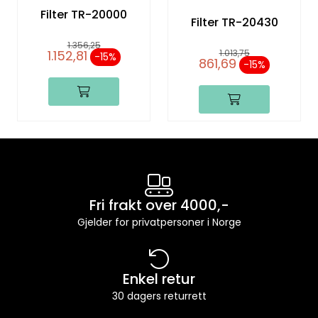
Filter TR-20000
Filter TR-20430
1.356,25
1.013,75
1.152,81
-15 %
861,69
-15 %
Fri frakt over 4000,-
Gjelder for privatpersoner i Norge
Enkel retur
30 dagers returrett