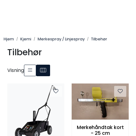
Skip to main content
Arbeidsplassen
Hjem
Kjemi
Merkespray / Linjespray
Tilbehør
Batteri / Booster / Lader
Tilbehør
Bekledning / Hansker / Vern
Visning
Filter
Kjemi
OUTLET
Merkehåndtak kort
- 25 cm