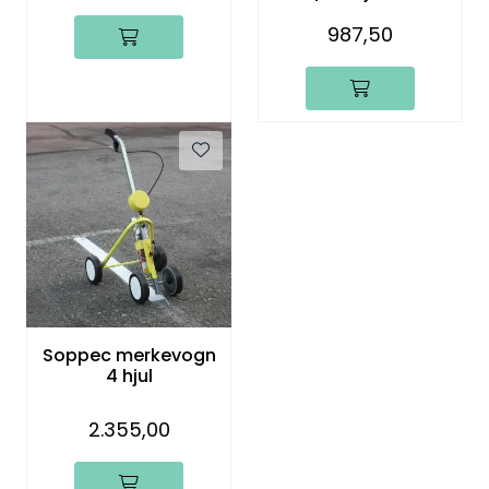
987,50
Soppec merkevogn
4 hjul
2.355,00