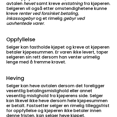
avtalen
hevet
samt kreve
erstatning
fra kjøperen.
Selgeren vil også etter omstendighetene kunne
kreve
renter ved forsinket betaling,
inkassogebyr
og et rimelig
gebyr ved
uavhentede varer
.
Oppfyllelse
Selger kan fastholde kjøpet og kreve at kjøperen
betaler kjøpesummen. Er varen ikke levert, taper
selgeren sin rett dersom han venter urimelig
lenge med å fremme kravet.
Heving
Selger kan heve avtalen dersom det foreligger
vesentlig betalingsmislighold eller annet
vesentlig mislighold fra kjøperens side. Selger
kan likevel ikke heve dersom hele kjøpesummen
er betalt. Fastsetter selger en rimelig tilleggsfrist
for oppfyllelse og kjøperen ikke betaler innen
denne fristen, kan selger heve kjøpet.