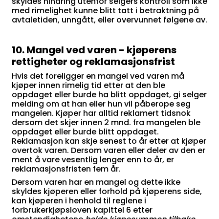
skyldes hindring utenfor selgers kontroll som ikke
med rimelighet kunne blitt tatt i betraktning på
avtaletiden, unngått, eller overvunnet følgene av.
10. Mangel ved varen - kjøperens
rettigheter og reklamasjonsfrist
Hvis det foreligger en mangel ved varen må
kjøper innen rimelig tid etter at den ble
oppdaget eller burde ha blitt oppdaget, gi selger
melding om at han eller hun vil påberope seg
mangelen. Kjøper har alltid reklamert tidsnok
dersom det skjer innen 2 mnd. fra mangelen ble
oppdaget eller burde blitt oppdaget.
Reklamasjon kan skje senest to år etter at kjøper
overtok varen. Dersom varen eller deler av den er
ment å vare vesentlig lenger enn to år, er
reklamasjonsfristen fem år.
Dersom varen har en mangel og dette ikke
skyldes kjøperen eller forhold på kjøperens side,
kan kjøperen i henhold til reglene i
forbrukerkjøpsloven kapittel 6 etter