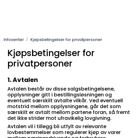
Skip to main content
Arbeidsplassen
Infosenter
Kjøpsbetingelser for privatpersoner
Batteri / Booster / Lader
Kjøpsbetingelser for
Bekledning / Hansker / Vern
privatpersoner
Filter
1. Avtalen
Avtalen består av disse salgsbetingelsene,
Kjemi
opplysninger gitt i bestillingsløsningen og
eventuelt særskilt avtalte vilkår. Ved eventuell
motstrid mellom opplysningene, går det som
OUTLET
særskilt er avtalt mellom partene foran, så fremt
det ikke strider mot ufravikelig lovgivning.
Avtalen vil i tillegg bli utfylt av relevante
lovbestemmelser som regulerer kjøp av varer