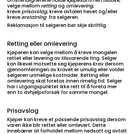
omstendighetene
holde kjøpesummen tilbake
,
velge mellom
retting
og
omlevering
,
kreve
prisavslag
, kreve avtalen hevet og/eller
kreve
erstatning
fra selgeren.
Reklamasjon til selgeren bør skje skriftlig.
Retting eller omlevering
Kjøperen kan velge mellom å kreve mangelen
rettet eller levering av tilsvarende ting. Selger
kan likevel motsette seg kjøperens krav dersom
gjennomføringen av kravet er umulig eller volder
selgeren urimelige kostnader. Retting eller
omlevering skal foretas innen rimelig tid. Selger
har i utgangspunktet ikke rett til å foreta mer
enn to avhjelpsforsøk for samme mangel.
Prisavslag
Kjøper kan kreve et passende prisavslag dersom
varen ikke blir rettet eller omlevert. Dette
innebærer at forholdet mellom nedsatt og avtalt