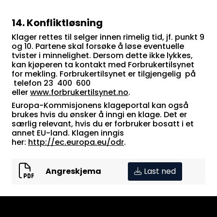
14. Konfliktløsning
Klager rettes til selger innen rimelig tid, jf. punkt 9
og 10. Partene skal forsøke å løse eventuelle
tvister i minnelighet. Dersom dette ikke lykkes,
kan kjøperen ta kontakt med Forbrukertilsynet
for mekling. Forbrukertilsynet er tilgjengelig på
telefon 23 400 600
eller
www.forbrukertilsynet.no
.
Europa-Kommisjonens klageportal kan også
brukes hvis du ønsker å inngi en klage. Det er
særlig relevant, hvis du er forbruker bosatt i et
annet EU-land. Klagen inngis
her:
http://ec.europa.eu/odr
.
Angreskjema
Last ned