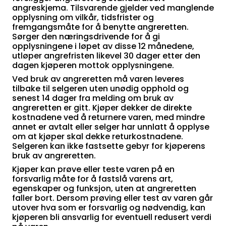
angreskjema. Tilsvarende gjelder ved manglende
opplysning om vilkår, tidsfrister og
fremgangsmåte for å benytte angreretten.
Sørger den næringsdrivende for å gi
opplysningene i løpet av disse 12 månedene,
utløper angrefristen likevel 30 dager etter den
dagen kjøperen mottok opplysningene.
Ved bruk av angreretten må varen leveres
tilbake til selgeren uten unødig opphold og
senest 14 dager fra melding om bruk av
angreretten er gitt. Kjøper dekker de direkte
kostnadene ved å returnere varen, med mindre
annet er avtalt eller selger har unnlatt å opplyse
om at kjøper skal dekke returkostnadene.
Selgeren kan ikke fastsette gebyr for kjøperens
bruk av angreretten.
Kjøper kan prøve eller teste varen på en
forsvarlig måte for å fastslå varens art,
egenskaper og funksjon, uten at angreretten
faller bort. Dersom prøving eller test av varen går
utover hva som er forsvarlig og nødvendig, kan
kjøperen bli ansvarlig for eventuell redusert verdi