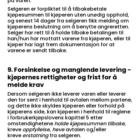
på varen.
Selgeren er forpliktet til å tilbakebetale
kjøpesummen til kjøperen uten unødig opphold,
og senest 14 dager fra selgeren fikk melding om
kjøperens beslutning om å benytte angreretten.
Selger har rett til å holde tilbake betalingen til
han/hun har mottatt varene fra kjøperen, eller til
kjøper har lagt frem dokumentasjon for at
varene er sendt tilbake.
9. Forsinkelse og manglende levering -
kjøpernes rettigheter og frist for å
melde krav
Dersom selgeren ikke leverer varen eller leverer
den for sent i henhold til avtalen mellom partene,
og dette ikke skyldes kjøperen eller forhold på
kjøperens side, kan kjøperen i henhold til reglene
i forbrukerkjøpslovens kapittel 5 etter
omstendighetene
holde kjøpesummen tilbake
,
kreve
oppfyl
lelse
,
heve
avtalen og/eller
kreve
erstatning
fra selgeren.