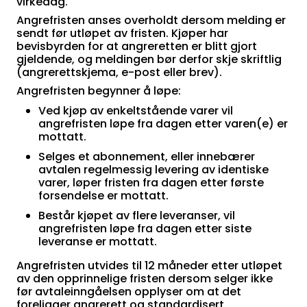
virkedag.
Angrefristen anses overholdt dersom melding er
sendt før utløpet av fristen. Kjøper har
bevisbyrden for at angreretten er blitt gjort
gjeldende, og meldingen bør derfor skje skriftlig
(angrerettskjema, e-post eller brev).
Angrefristen begynner å løpe:
Ved kjøp av enkeltstående varer vil
angrefristen løpe fra dagen etter varen(e) er
mottatt.
Selges et abonnement, eller innebærer
avtalen regelmessig levering av identiske
varer, løper fristen fra dagen etter første
forsendelse er mottatt.
Består kjøpet av flere leveranser, vil
angrefristen løpe fra dagen etter siste
leveranse er mottatt.
Angrefristen utvides til 12 måneder etter utløpet
av den opprinnelige fristen dersom selger ikke
før avtaleinngåelsen opplyser om at det
foreligger angrerett og standardisert