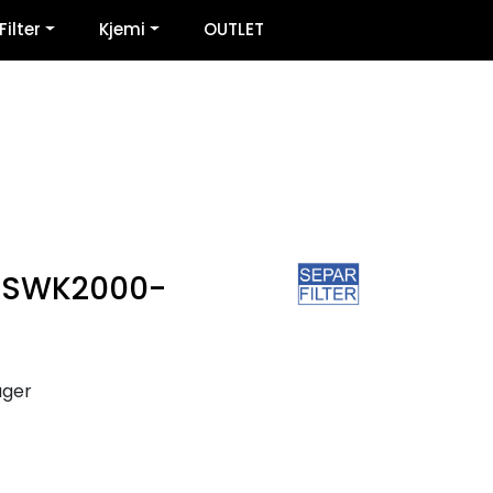
0
Filter
Kjemi
OUTLET
Infosenter
Favoritter
Logg inn
s SWK2000-
ager