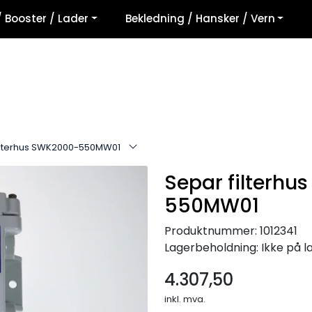
/ Booster / Lader
Bekledning / Hansker / Vern
ilterhus SWK2000-550MW01
Separ filterhu
550MW01
Produktnummer:
1012341
Lagerbeholdning:
Ikke på l
4.307,50
inkl. mva.