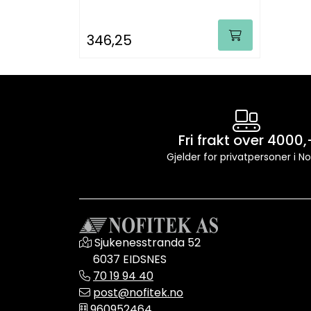
346,25
Fri frakt over 4000,
Gjelder for privatpersoner i N
Sjukenesstranda 52
6037 EIDSNES
70 19 94 40
post@nofitek.no
960952464