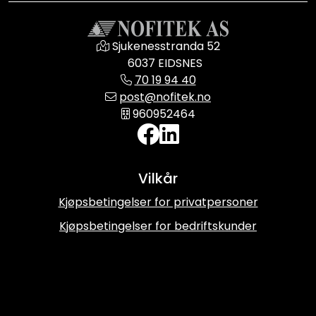
Sjukenesstranda 52
6037 EIDSNES
70 19 94 40
post@nofitek.no
960952464
Vilkår
Kjøpsbetingelser for privatpersoner
Kjøpsbetingelser for bedriftskunder