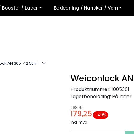
/ Booster / Lader
Bekledning / Hansker / Vern
ock AN 305-42 50ml
Weiconlock AN
Produktnummer:
1005361
Lagerbeholdning:
På lager
298,75
179,25
-40 %
inkl. mva.