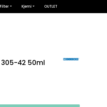
0
Filter
Kjemi
OUTLET
Infosenter
Favoritter
Logg inn
 305-42 50ml