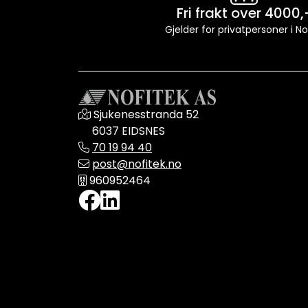
Fri frakt over 4000,
Gjelder for privatpersoner i N
Sjukenesstranda 52
6037 EIDSNES
70 19 94 40
post@nofitek.no
960952464