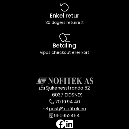
Enkel retur
30 dagers returrett
Betaling
Vipps checkout eller kort
Sjukenesstranda 52
6037 EIDSNES
70 19 94 40
post@nofitek.no
960952464