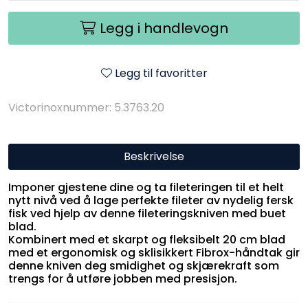
Legg i handlevogn
Legg til favoritter
Victorinoxnummer: 5.3763.20
Beskrivelse
Imponer gjestene dine og ta fileteringen til et helt
nytt nivå ved å lage perfekte fileter av nydelig fersk
fisk ved hjelp av denne fileteringskniven med buet
blad.
Kombinert med et skarpt og fleksibelt 20 cm blad
med et ergonomisk og sklisikkert Fibrox-håndtak gir
denne kniven deg smidighet og skjærekraft som
trengs for å utføre jobben med presisjon.