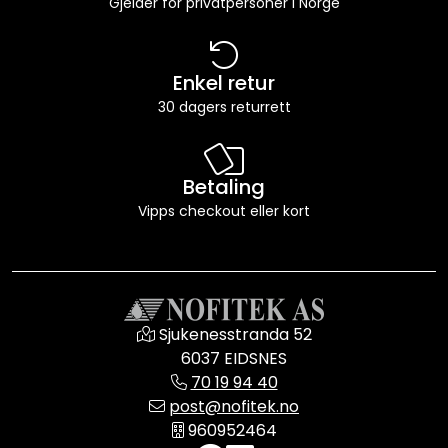
Gjelder for privatpersoner i Norge
Enkel retur
30 dagers returrett
Betaling
Vipps checkout eller kort
Sjukenesstranda 52
6037 EIDSNES
70 19 94 40
post@nofitek.no
960952464