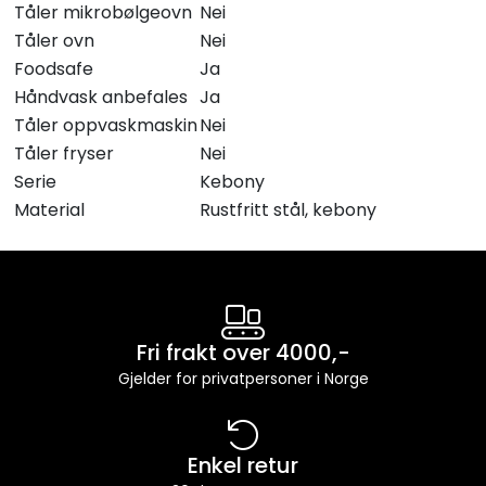
Tåler mikrobølgeovn
Nei
Tåler ovn
Nei
Foodsafe
Ja
Håndvask anbefales
Ja
Tåler oppvaskmaskin
Nei
Tåler fryser
Nei
Serie
Kebony
Material
Rustfritt stål, kebony
Fri frakt over 4000,-
Gjelder for privatpersoner i Norge
Enkel retur