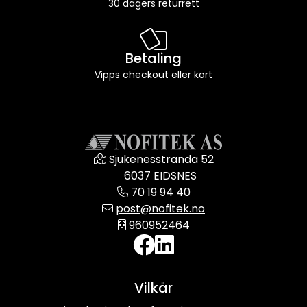
30 dagers returrett
Betaling
Vipps checkout eller kort
Sjukenesstranda 52
6037 EIDSNES
70 19 94 40
post@nofitek.no
960952464
Vilkår