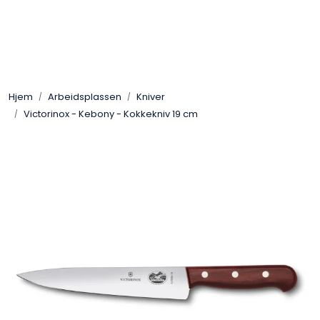
Skip to main content
Arbeidsplassen
Hjem
Arbeidsplassen
Kniver
Batteri / Booster / Lader
Victorinox - Kebony - Kokkekniv 19 cm
Bekledning / Hansker / Vern
Filter
Kjemi
OUTLET