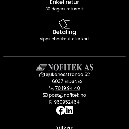
Enkel retur
30 dagers returrett
Betaling
Vipps checkout eller kort
Sjukenesstranda 52
6037 EIDSNES
70 19 94 40
post@nofitek.no
960952464
Vilkår