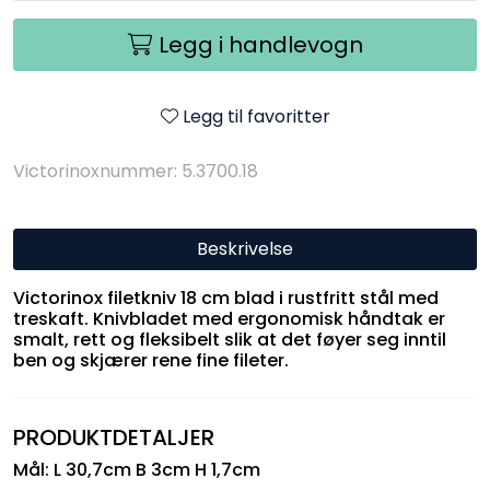
Legg i handlevogn
Legg til favoritter
Victorinoxnummer: 5.3700.18
Beskrivelse
Victorinox filetkniv 18 cm blad i rustfritt stål med
treskaft. Knivbladet med ergonomisk håndtak er
smalt, rett og fleksibelt slik at det føyer seg inntil
ben og skjærer rene fine fileter.
PRODUKTDETALJER
Mål: L 30,7cm B 3cm H 1,7cm