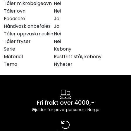
Tåler mikrobølgeovn
Nei
Tåler ovn
Nei
Foodsafe
Ja
Håndvask anbefales
Ja
Tåler oppvaskmaskin
Nei
Tåler fryser
Nei
Serie
Kebony
Material
Rustfritt stål, kebony
Tema
Nyheter
Fri frakt over 4000,-
Gjelder for privatpersoner i Norge