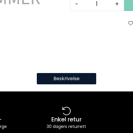
-
+
Beskrivelse
-
Enkel retur
orge
30 dagers returrett