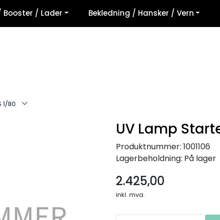
/ Booster / Lader
Bekledning / Hansker / Vern
 1/80
UV Lamp Start
Produktnummer:
1001106
Lagerbeholdning:
På lager
2.425,00
inkl. mva.