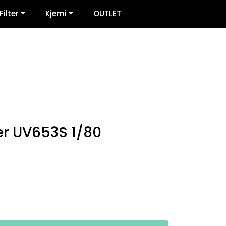
0
Filter
Kjemi
OUTLET
Infosenter
Favoritter
Logg inn
er UV653S 1/80