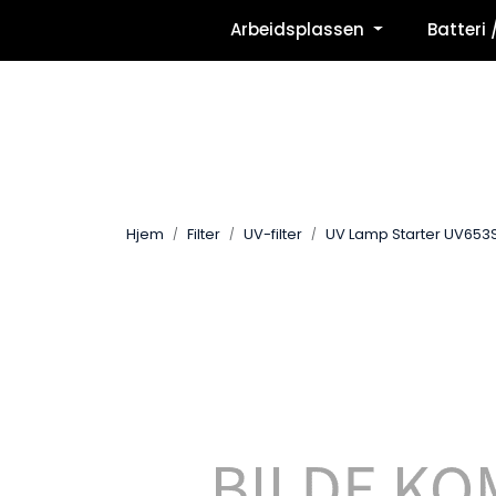
Skip to main content
Arbeidsplassen
Batteri 
Hjem
Filter
UV-filter
UV Lamp Starter UV653S