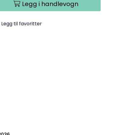
Legg i handlevogn
Legg til favoritter
8036.