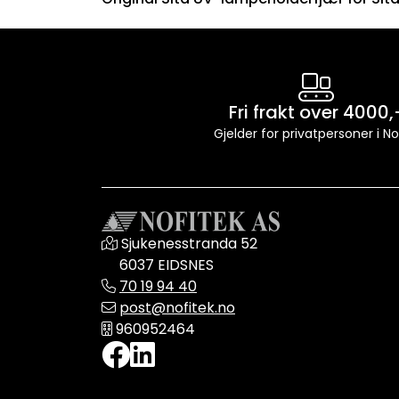
Fri frakt over 4000,
Gjelder for privatpersoner i N
Sjukenesstranda 52
6037 EIDSNES
70 19 94 40
post@nofitek.no
960952464