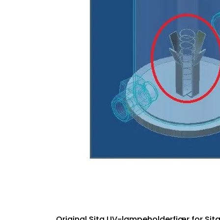
Original Sita UV-lampeholderfjær for Si