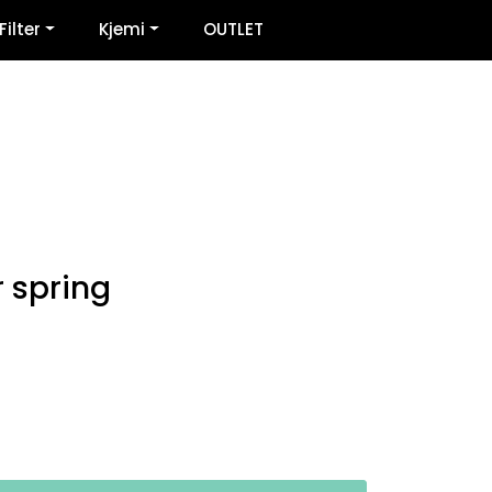
0
Filter
Kjemi
OUTLET
Infosenter
Favoritter
Logg inn
 spring