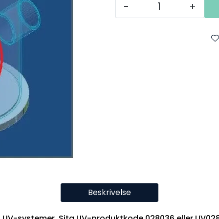
-
+
Beskrivelse
ta UV-systemer. Sita UV-produktkode 028036 eller UV02