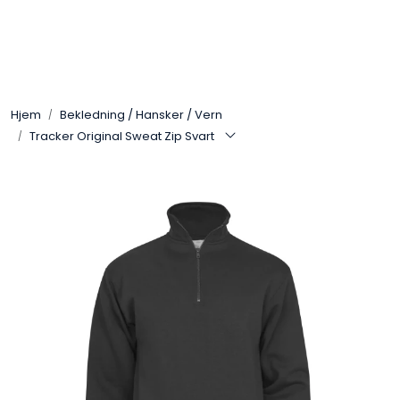
Skip to main content
Arbeidsplassen
Hjem
Bekledning / Hansker / Vern
Batteri / Booster / Lader
Tracker Original Sweat Zip Svart
Bekledning / Hansker / Vern
Filter
Kjemi
OUTLET