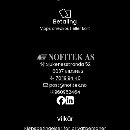
Betaling
Vipps checkout eller kort
Sjukenesstranda 52
6037 EIDSNES
70 19 94 40
post@nofitek.no
960952464
Vilkår
Kjøpsbetingelser for privatpersoner