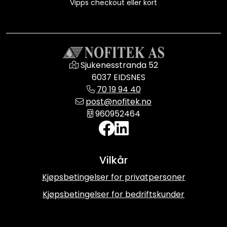
Vipps checkout eller kort
Sjukenesstranda 52
6037 EIDSNES
70 19 94 40
post@nofitek.no
960952464
Vilkår
Kjøpsbetingelser for privatpersoner
Kjøpsbetingelser for bedriftskunder