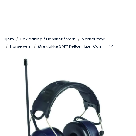
Skip to main content
Arbeidsplassen
Hjem
Bekledning / Hansker / Vern
Verneutstyr
Batteri / Booster / Lader
Hørselvern
Øreklokke 3M™ Peltor™ Lite-Com™
Bekledning / Hansker / Vern
Filter
Kjemi
OUTLET