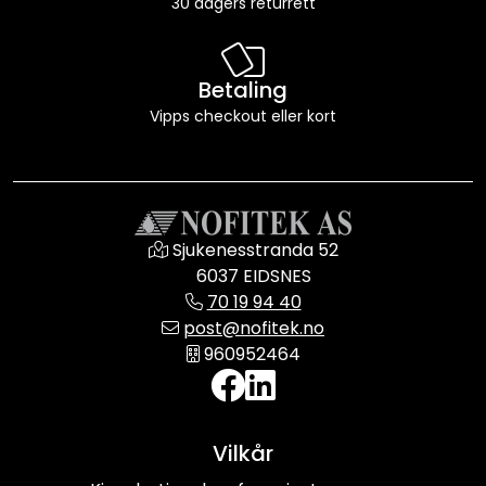
30 dagers returrett
Betaling
Vipps checkout eller kort
Sjukenesstranda 52
6037 EIDSNES
70 19 94 40
post@nofitek.no
960952464
Vilkår