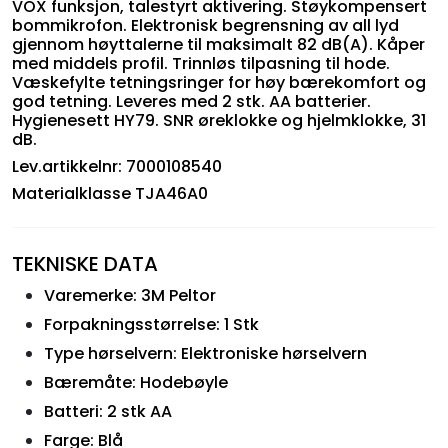
VOX funksjon, talestyrt aktivering. Støykompensert
bommikrofon. Elektronisk begrensning av all lyd
gjennom høyttalerne til maksimalt 82 dB(A). Kåper
med middels profil. Trinnløs tilpasning til hode.
Væskefylte tetningsringer for høy bærekomfort og
god tetning. Leveres med 2 stk. AA batterier.
Hygienesett HY79. SNR øreklokke og hjelmklokke, 31
dB.
Lev.artikkelnr: 7000108540
Materialklasse TJA46A0
TEKNISKE DATA
Varemerke: 3M Peltor
Forpakningsstørrelse: 1 Stk
Type hørselvern: Elektroniske hørselvern
Bæremåte: Hodebøyle
Batteri: 2 stk AA
Farge: Blå