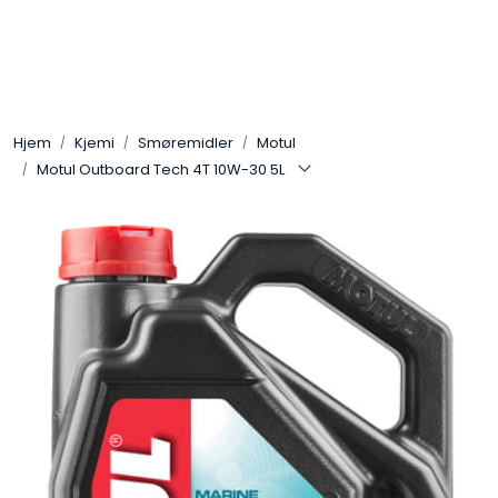
Skip to main content
Arbeidsplassen
Hjem
Kjemi
Smøremidler
Motul
Batteri / Booster / Lader
Motul Outboard Tech 4T 10W-30 5L
Bekledning / Hansker / Vern
Filter
Kjemi
OUTLET