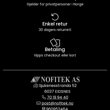
Gjelder for privatpersoner i Norge
Enkel retur
30 dagers returrett
Betaling
Vipps checkout eller kort
Sjukenesstranda 52
6037 EIDSNES
70 19 94 40
post@nofitek.no
960952464