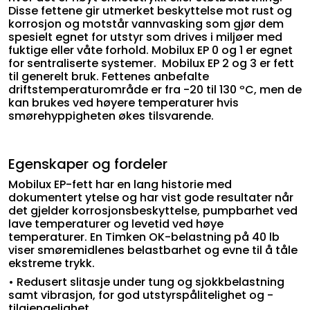
Disse fettene gir utmerket beskyttelse mot rust og
korrosjon og motstår vannvasking som gjør dem
spesielt egnet for utstyr som drives i miljøer med
fuktige eller våte forhold. Mobilux EP 0 og 1 er egnet
for sentraliserte systemer. Mobilux EP 2 og 3 er fett
til generelt bruk. Fettenes anbefalte
driftstemperaturområde er fra -20 til 130 ºC, men de
kan brukes ved høyere temperaturer hvis
smørehyppigheten økes tilsvarende.
Egenskaper og fordeler
Mobilux EP-fett har en lang historie med
dokumentert ytelse og har vist gode resultater når
det gjelder korrosjonsbeskyttelse, pumpbarhet ved
lave temperaturer og levetid ved høye
temperaturer. En Timken OK-belastning på 40 lb
viser smøremidlenes belastbarhet og evne til å tåle
ekstreme trykk.
• Redusert slitasje under tung og sjokkbelastning
samt vibrasjon, for god utstyrspålitelighet og -
tilgjengelighet