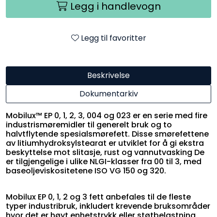
Legg i handlevogn
Legg til favoritter
Beskrivelse
Dokumentarkiv
Mobilux™ EP 0, 1, 2, 3, 004 og 023 er en serie med fire
industrismøremidler til generelt bruk og to
halvtflytende spesialsmørefett. Disse smørefettene
av litiumhydroksylstearat er utviklet for å gi ekstra
beskyttelse mot slitasje, rust og vannutvasking De
er tilgjengelige i ulike NLGI-klasser fra 00 til 3, med
baseoljeviskositetene ISO VG 150 og 320.
Mobilux EP 0, 1, 2 og 3 fett anbefales til de fleste
typer industribruk, inkludert krevende bruksområder
hvor det er høyt enhetstrykk eller støtbelastning.