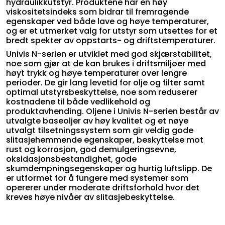
hydraulikkutstyr. Produktene har en høy
viskositetsindeks som bidrar til fremragende
egenskaper ved både lave og høye temperaturer,
og er et utmerket valg for utstyr som utsettes for et
bredt spekter av oppstarts- og driftstemperaturer.
Univis N-serien er utviklet med god skjærstabilitet,
noe som gjør at de kan brukes i driftsmiljøer med
høyt trykk og høye temperaturer over lengre
perioder. De gir lang levetid for olje og filter samt
optimal utstyrsbeskyttelse, noe som reduserer
kostnadene til både vedlikehold og
produktavhending. Oljene i Univis N-serien består av
utvalgte baseoljer av høy kvalitet og et nøye
utvalgt tilsetningssystem som gir veldig gode
slitasjehemmende egenskaper, beskyttelse mot
rust og korrosjon, god demulgeringsevne,
oksidasjonsbestandighet, gode
skumdempningsegenskaper og hurtig luftslipp. De
er utformet for å fungere med systemer som
opererer under moderate driftsforhold hvor det
kreves høye nivåer av slitasjebeskyttelse.