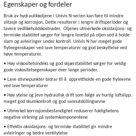
Egenskaper og fordeler
Bruk av hydraulikkoljene i Univis N-serien kan føre til mindre
slitasje og korrosjon. Dette resulterer i lengre driftsperioder og
lavere vedlikeholdskostnader. Oljenes utmerkede oksidasjons- og
termiske stabilitet sørger for lengre levetid på oljen ved å holde
slam og avleiringer under kontroll. Univis N har meget gode
flyteegenskaper ved lave temperaturer og god beskyttelse ved
høye temperaturer.
• Høy viskositetsindeks og god skjærstabilitet sørger for veldig
gode viskositetsegenskaper over lange perioder.
• Lave stivnepunkter bidrar til å opprettholde en gode flyteevne
ved lave temperaturer
• Høy ytelse og jevn hydraulisk drift som følge av hurtig luftslipp,
meget god skumkontroll og god vannutskillingsevne
• Utmerket korrosjonsbestandighet reduserer fuktighetens
negative virkning på systemkomponentene
• Effektiv oksidasjons- og termiske stabilitet gir mindre
avleiringer og bedre ventilytelse