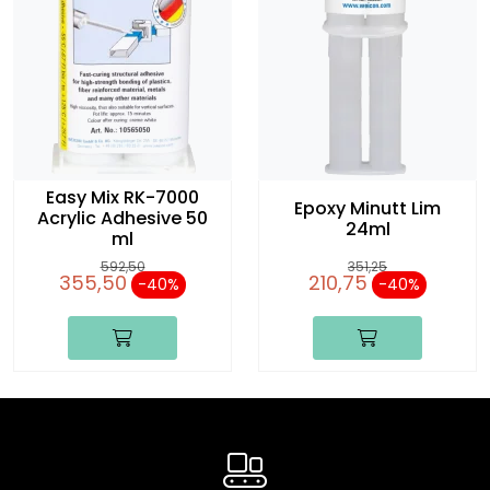
Easy Mix RK-7000
Epoxy Minutt Lim
Acrylic Adhesive 50
24ml
ml
592,50
351,25
355,50
210,75
-40 %
-40 %