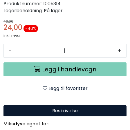
Produktnummer:
1005314
Lagerbeholdning:
På lager
40,00
24,00
-40 %
inkl. mva.
-
+
Legg i handlevogn
Legg til favoritter
Beskrivelse
Miksdyse egnet for: