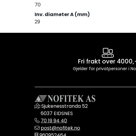
70
Inv. diameter A (mm)
29
Fri frakt over 4000,
Gjelder for privatpersoner i N
Sjukenesstranda 52
6037 EIDSNES
70 19 94 40
post@nofitek.no
960952464