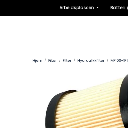
Skip to main content
Arbeidsplassen
Batteri 
Hjem
Filter
Filter
Hydraulikkfilter
MF100-1P