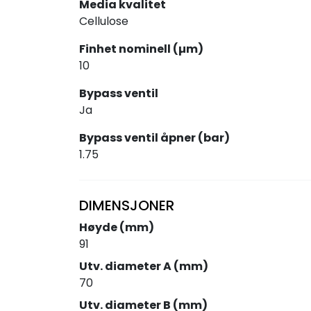
Media kvalitet
Cellulose
Finhet nominell (µm)
10
Bypass ventil
Ja
Bypass ventil åpner (bar)
1.75
DIMENSJONER
Høyde (mm)
91
Utv. diameter A (mm)
70
Utv. diameter B (mm)