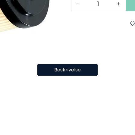
-
+
Beskrivelse