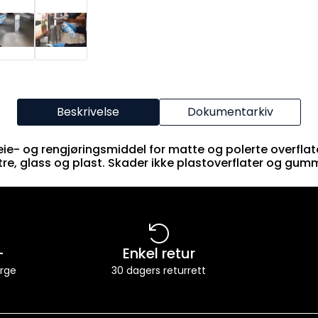
Beskrivelse
Dokumentarkiv
ie- og rengjøringsmiddel for matte og polerte overflate
tre, glass og plast. Skader ikke plastoverflater og gum
-
Enkel retur
orge
30 dagers returrett