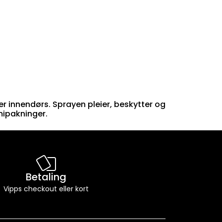
r innendørs. Sprayen pleier, beskytter og
mipakninger.
Betaling
Vipps checkout eller kort