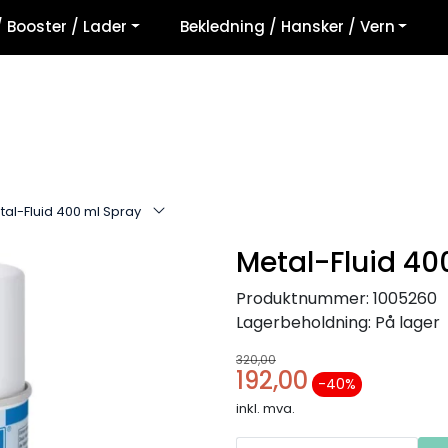
/ Booster / Lader
Bekledning / Hansker / Vern
tal-Fluid 400 ml Spray
Metal-Fluid 40
Produktnummer:
1005260
Lagerbeholdning:
På lager
320,00
192,00
-40 %
inkl. mva.