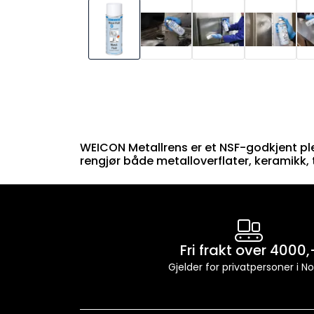
WEICON Metallrens er et NSF-godkjent ple
rengjør både metalloverflater, keramikk, 
Fri frakt over 4000,
Gjelder for privatpersoner i N