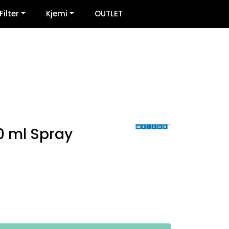
0
Filter
Kjemi
OUTLET
Infosenter
Favoritter
Logg inn
0 ml Spray