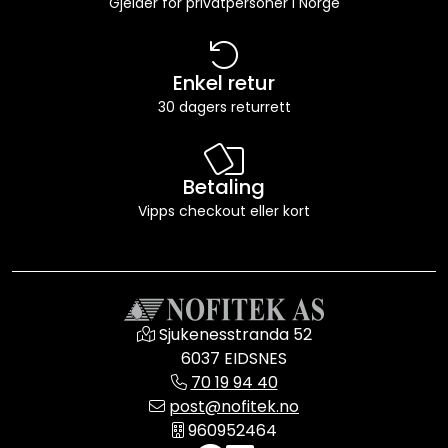
Gjelder for privatpersoner i Norge
Enkel retur
30 dagers returrett
Betaling
Vipps checkout eller kort
Sjukenesstranda 52
6037 EIDSNES
70 19 94 40
post@nofitek.no
960952464