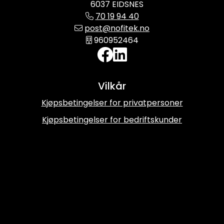
6037 EIDSNES
70 19 94 40
post@nofitek.no
960952464
Vilkår
Kjøpsbetingelser for privatpersoner
Kjøpsbetingelser for bedriftskunder