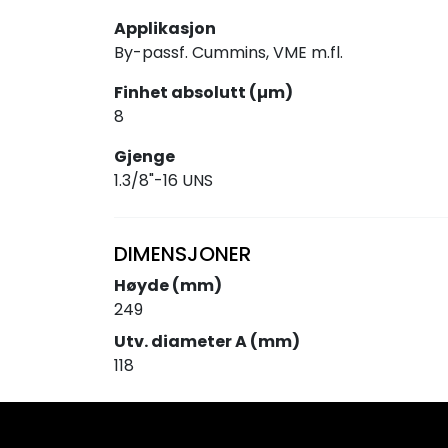
Applikasjon
By-passf. Cummins, VME m.fl.
Finhet absolutt (µm)
8
Gjenge
1.3/8"-16 UNS
DIMENSJONER
Høyde (mm)
249
Utv. diameter A (mm)
118