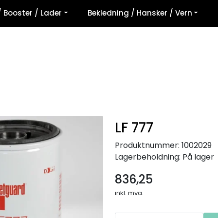
/ Booster / Lader
Bekledning / Hansker / Vern
LF 777
Produktnummer:
1002029
Lagerbeholdning:
På lager
836,25
inkl. mva.