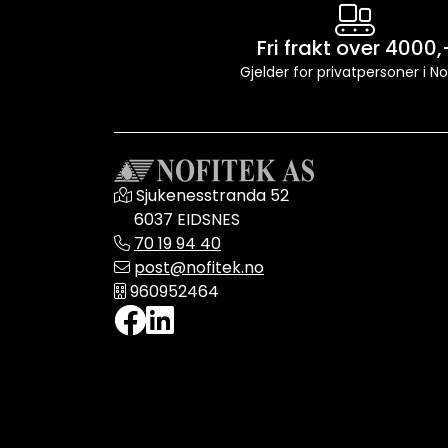
Fri frakt over 4000,
Gjelder for privatpersoner i N
Sjukenesstranda 52
6037 EIDSNES
70 19 94 40
post@nofitek.no
960952464