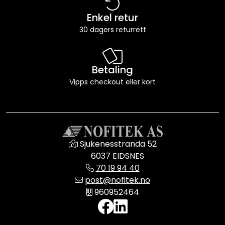
Enkel retur
30 dagers returrett
Betaling
Vipps checkout eller kort
Sjukenesstranda 52
6037 EIDSNES
70 19 94 40
post@nofitek.no
960952464