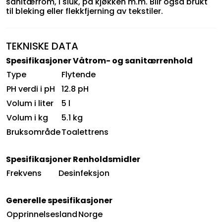
sanitærrom, i sluk, på kjøkken m.m. Blir også brukt
til bleking eller flekkfjerning av tekstiler.
TEKNISKE DATA
Spesifikasjoner Våtrom- og sanitærrenhold
Type
Flytende
PH verdi i pH
12.8 pH
Volum i liter
5 l
Volum i kg
5.1 kg
Bruksområde
Toalettrens
Spesifikasjoner Renholdsmidler
Frekvens
Desinfeksjon
Generelle spesifikasjoner
Opprinnelsesland
Norge