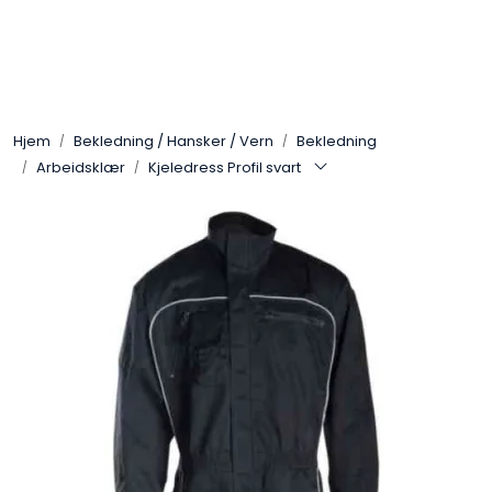
Skip to main content
Arbeidsplassen
Hjem
Bekledning / Hansker / Vern
Bekledning
Batteri / Booster / Lader
Arbeidsklær
Kjeledress Profil svart
Bekledning / Hansker / Vern
Filter
Kjemi
OUTLET