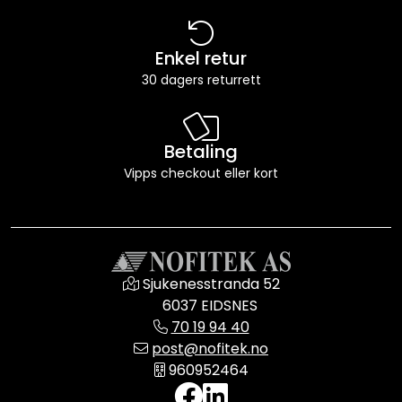
Enkel retur
30 dagers returrett
Betaling
Vipps checkout eller kort
Sjukenesstranda 52
6037 EIDSNES
70 19 94 40
post@nofitek.no
960952464