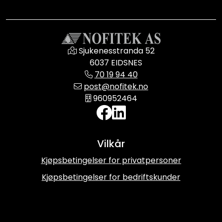
Sjukenesstranda 52
6037 EIDSNES
70 19 94 40
post@nofitek.no
960952464
Vilkår
Kjøpsbetingelser for privatpersoner
Kjøpsbetingelser for bedriftskunder