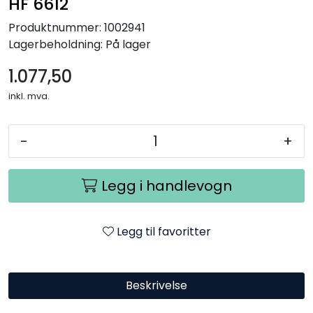
HF 6612
Produktnummer:
1002941
Lagerbeholdning:
På lager
1.077,50
inkl. mva.
-
+
Legg i handlevogn
Legg til favoritter
Beskrivelse