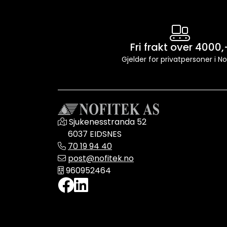
Fri frakt over 4000,
Gjelder for privatpersoner i N
Sjukenesstranda 52
6037 EIDSNES
70 19 94 40
post@nofitek.no
960952464