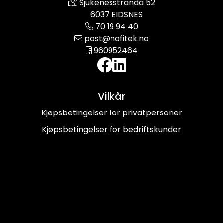
Sjukenesstranda 52
6037 EIDSNES
70 19 94 40
post@nofitek.no
960952464
Vilkår
Kjøpsbetingelser for privatpersoner
Kjøpsbetingelser for bedriftskunder