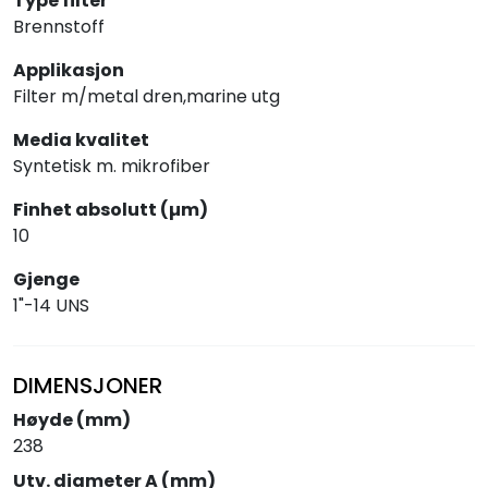
Type filter
Brennstoff
Applikasjon
Filter m/metal dren,marine utg
Media kvalitet
Syntetisk m. mikrofiber
Finhet absolutt (µm)
10
Gjenge
1"-14 UNS
DIMENSJONER
Høyde (mm)
238
Utv. diameter A (mm)