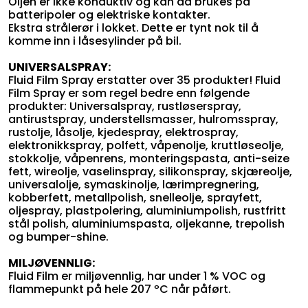
Oljen er ikke konduktiv og kan da brukes på
batteripoler og elektriske kontakter.
Ekstra strålerør i lokket. Dette er tynt nok til å
komme inn i låsesylinder på bil.
UNIVERSALSPRAY:
Fluid Film Spray erstatter over 35 produkter! Fluid
Film Spray er som regel bedre enn følgende
produkter: Universalspray, rustløserspray,
antirustspray, understellsmasser, hulromsspray,
rustolje, låsolje, kjedespray, elektrospray,
elektronikkspray, polfett, våpenolje, kruttløseolje,
stokkolje, våpenrens, monteringspasta, anti-seize
fett, wireolje, vaselinspray, silikonspray, skjæreolje,
universalolje, symaskinolje, lærimpregnering,
kobberfett, metallpolish, snelleolje, sprayfett,
oljespray, plastpolering, aluminiumpolish, rustfritt
stål polish, aluminiumspasta, oljekanne, trepolish
og bumper-shine.
MILJØVENNLIG:
Fluid Film er miljøvennlig, har under 1 % VOC og
flammepunkt på hele 207 ºC når påført.