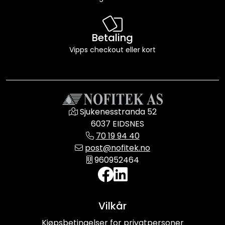
Betaling
Vipps checkout eller kort
Sjukenesstranda 52
6037 EIDSNES
70 19 94 40
post@nofitek.no
960952464
Vilkår
Kjøpsbetingelser for privatpersoner