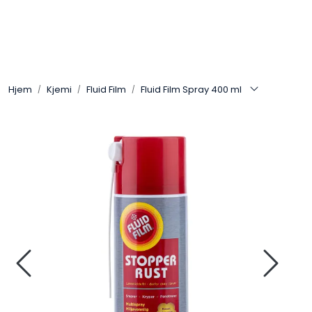
Skip to main content
Arbeidsplassen
Hjem
Kjemi
Fluid Film
Fluid Film Spray 400 ml
Batteri / Booster / Lader
Bekledning / Hansker / Vern
Filter
Kjemi
OUTLET