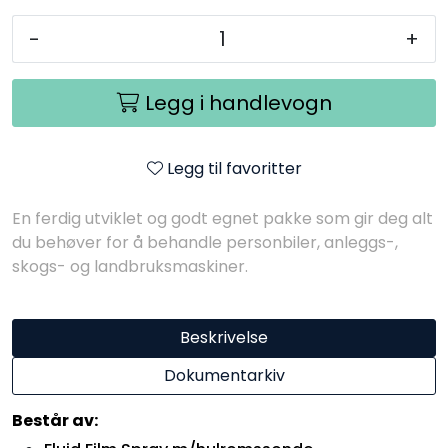
-
+
Legg i handlevogn
Legg til favoritter
En ferdig utviklet og godt egnet pakke som gir deg alt
du behøver for å behandle personbiler, anleggs-,
skogs- og landbruksmaskiner.
Beskrivelse
Dokumentarkiv
Består av: