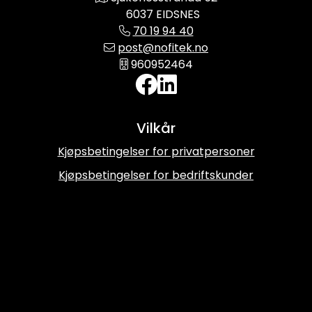
6037 EIDSNES
70 19 94 40
post@nofitek.no
960952464
Vilkår
Kjøpsbetingelser for privatpersoner
Kjøpsbetingelser for bedriftskunder