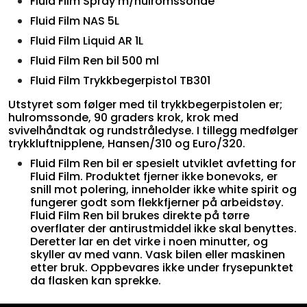
Fluid Film Spray m/hulromssonde
Fluid Film NAS 5L
Fluid Film Liquid AR 1L
Fluid Film Ren bil 500 ml
Fluid Film Trykkbegerpistol TB301
Utstyret som følger med til trykkbegerpistolen er;
hulromssonde, 90 graders krok, krok med
svivelhåndtak og rundstråledyse. I tillegg medfølger
trykkluftnipplene, Hansen/310 og Euro/320.
Fluid Film Ren bil er spesielt utviklet avfetting for
Fluid Film. Produktet fjerner ikke bonevoks, er
snill mot polering, inneholder ikke white spirit og
fungerer godt som flekkfjerner på arbeidstøy.
Fluid Film Ren bil brukes direkte på tørre
overflater der antirustmiddel ikke skal benyttes.
Deretter lar en det virke i noen minutter, og
skyller av med vann. Vask bilen eller maskinen
etter bruk. Oppbevares ikke under frysepunktet
da flasken kan sprekke.