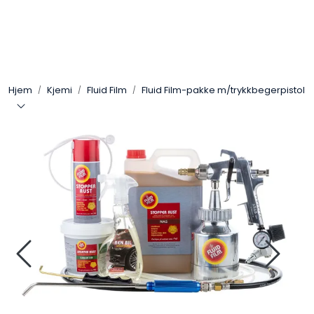
Skip to main content
Arbeidsplassen
Hjem
Kjemi
Fluid Film
Fluid Film-pakke m/trykkbegerpistol
Batteri / Booster / Lader
Bekledning / Hansker / Vern
Filter
Kjemi
OUTLET