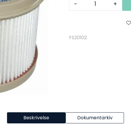
-
+
FS20102
Beskrivelse
Dokumentarkiv