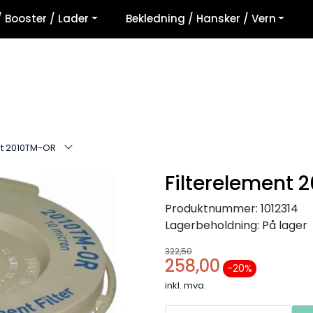
/ Booster / Lader
Bekledning / Hansker / Vern
nt 2010TM-OR
Filterelement 
Produktnummer:
1012314
Lagerbeholdning:
På lager
322,50
258,00
-20 %
inkl. mva.