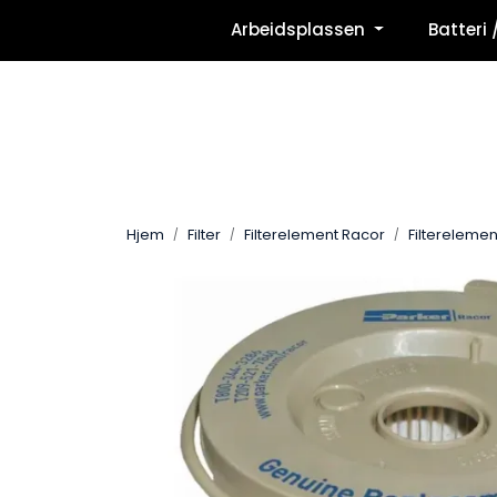
Skip to main content
Arbeidsplassen
Batteri 
Hjem
Filter
Filterelement Racor
Filtereleme