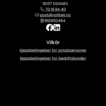
6037 EIDSNES
70 19 94 40
post@nofitek.no
960952464
Vilkår
Kjøpsbetingelser for privatpersoner
Kjøpsbetingelser for bedriftskunder