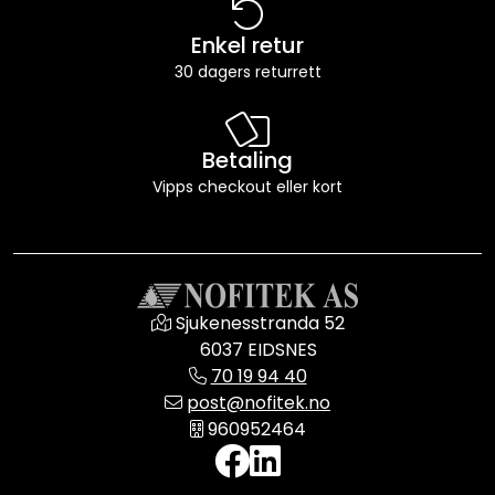
Enkel retur
30 dagers returrett
Betaling
Vipps checkout eller kort
Sjukenesstranda 52
6037 EIDSNES
70 19 94 40
post@nofitek.no
960952464