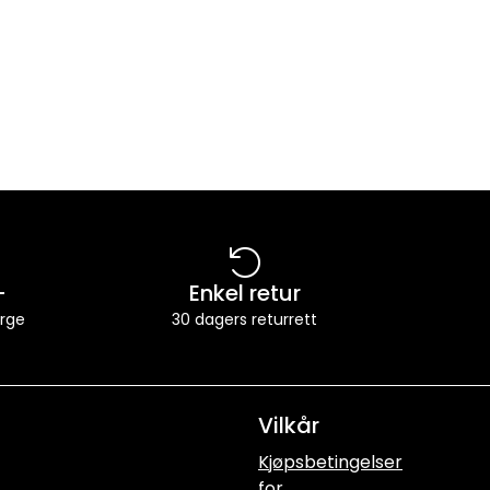
-
Enkel retur
orge
30 dagers returrett
Vilkår
Kjøpsbetingelser
for