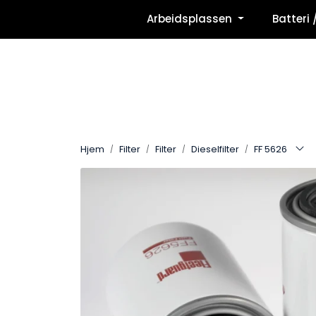
Skip to main content
Arbeidsplassen
Batteri 
Hjem
Filter
Filter
Dieselfilter
FF 5626