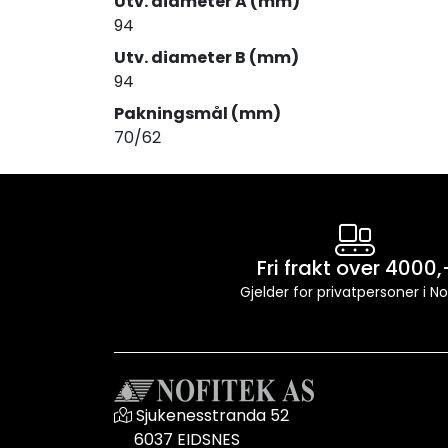
Utv. diameter A (mm)
94
Utv. diameter B (mm)
94
Pakningsmål (mm)
70/62
Fri frakt over 4000,
Gjelder for privatpersoner i N
Sjukenesstranda 52
6037 EIDSNES