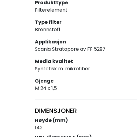
Produkttype
Filterelement
Type filter
Brennstoff
Applikasjon
Scania Stratapore av FF 5297
Media kvalitet
Syntetisk m. mikrofiber
Gjenge
M 24 x 1,5
DIMENSJONER
Høyde (mm)
142