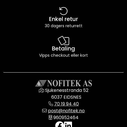
Enkel retur
30 dagers returrett
Betaling
Vipps checkout eller kort
Sjukenesstranda 52
6037 EIDSNES
70 19 94 40
post@nofitek.no
960952464