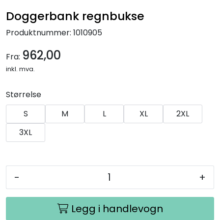
Doggerbank regnbukse
Produktnummer:
1010905
962,00
Fra:
inkl. mva.
Størrelse
S
M
L
XL
2XL
3XL
-
+
Legg i handlevogn