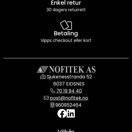
Enkel retur
30 dagers returrett
Betaling
Vipps checkout eller kort
Sjukenesstranda 52
6037 EIDSNES
70 19 94 40
post@nofitek.no
960952464