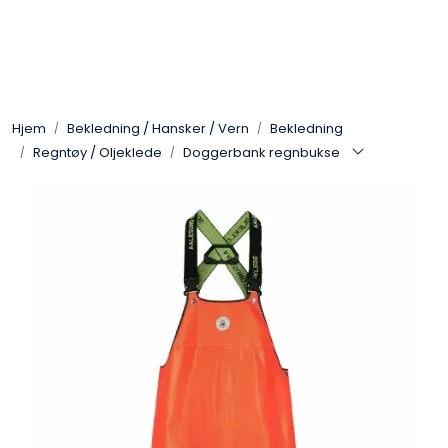
Skip to main content
Arbeidsplassen
Hjem
Bekledning / Hansker / Vern
Bekledning
Batteri / Booster / Lader
Regntøy / Oljeklede
Doggerbank regnbukse
Bekledning / Hansker / Vern
Filter
Kjemi
OUTLET