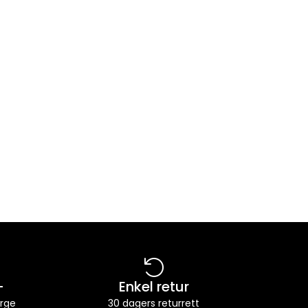
-
Enkel retur
orge
30 dagers returrett