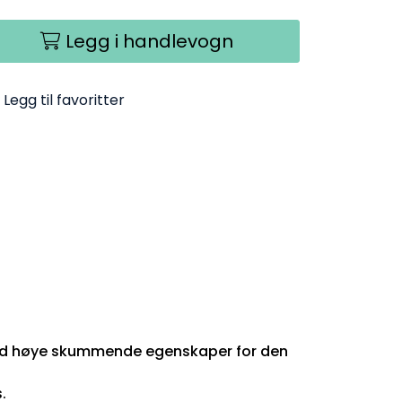
Legg i handlevogn
Legg til favoritter
 med høye skummende egenskaper for den
.