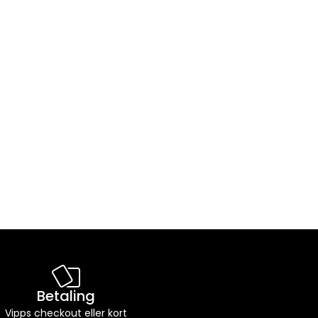
Betaling
Vipps checkout eller kort