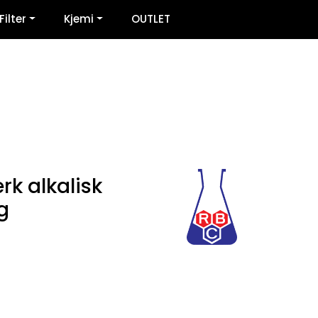
0
Filter
Kjemi
OUTLET
Infosenter
Favoritter
Logg inn
rk alkalisk
g