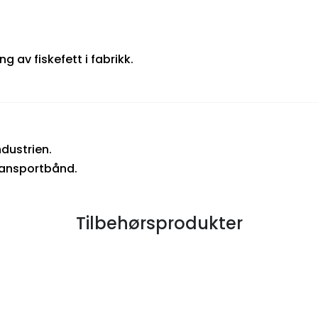
g av fiskefett i fabrikk.
.
ndustrien.
 transportbånd.
Tilbehørsprodukter