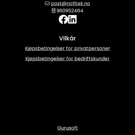
post@nofitek.no
960952464
Vilkår
Kjøpsbetingelser for privatpersoner
Kjøpsbetingelser for bedriftskunder
Gurusoft