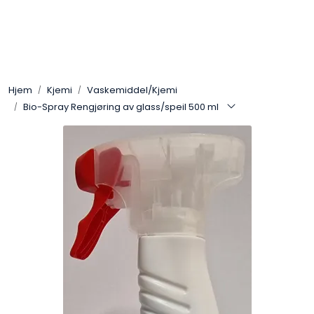
Skip to main content
Arbeidsplassen
Hjem
Kjemi
Vaskemiddel/Kjemi
Batteri / Booster / Lader
Bio-Spray Rengjøring av glass/speil 500 ml
Bekledning / Hansker / Vern
Filter
Kjemi
OUTLET