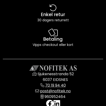
Enkel retur
30 dagers returrett
Betaling
Vipps checkout eller kort
Sjukenesstranda 52
6037 EIDSNES
70 19 94 40
post@nofitek.no
960952464