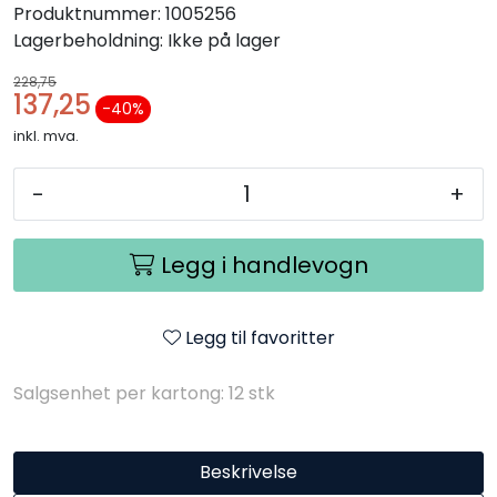
Produktnummer:
1005256
Lagerbeholdning:
Ikke på lager
228,75
137,25
-40 %
inkl. mva.
-
+
Legg i handlevogn
Legg til favoritter
Salgsenhet per kartong: 12 stk
Beskrivelse