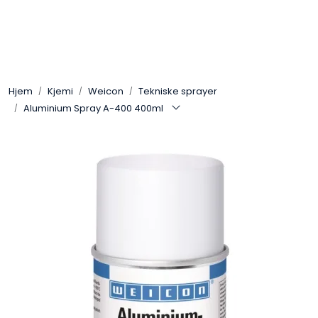
Skip to main content
Arbeidsplassen
Hjem
Kjemi
Weicon
Tekniske sprayer
Batteri / Booster / Lader
Aluminium Spray A-400 400ml
Bekledning / Hansker / Vern
Filter
Kjemi
OUTLET