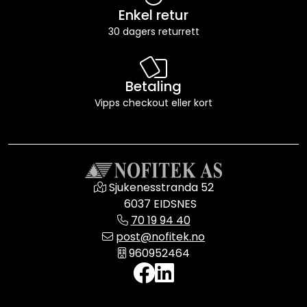
Enkel retur
30 dagers returrett
Betaling
Vipps checkout eller kort
Sjukenesstranda 52
6037 EIDSNES
70 19 94 40
post@nofitek.no
960952464