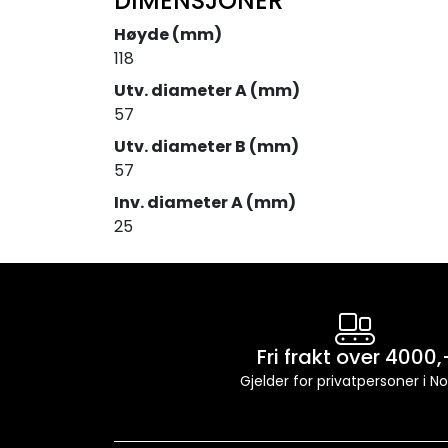
DIMENSJONER
Høyde (mm)
118
Utv. diameter A (mm)
57
Utv. diameter B (mm)
57
Inv. diameter A (mm)
25
Fri frakt over 4000,
Gjelder for privatpersoner i N