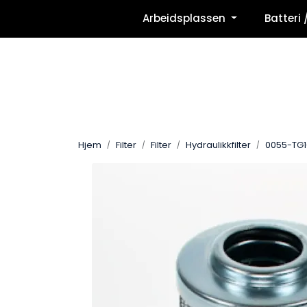
Skip to main content
Arbeidsplassen
Batteri 
Hjem
Filter
Filter
Hydraulikkfilter
0055-TG1