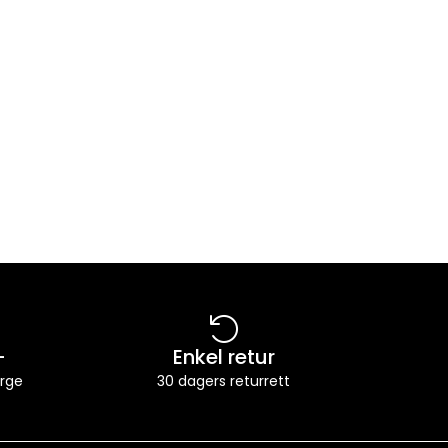
-
Enkel retur
orge
30 dagers returrett